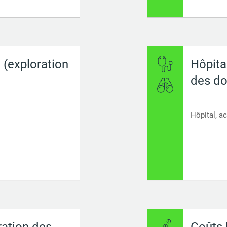
 (exploration
Hôpital
des d
Hôpital, ac
ration des
Coûts 