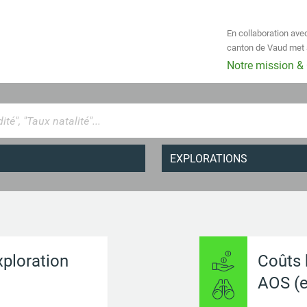
En collaboration avec
canton de Vaud met à
Notre mission &
EXPLORATIONS
Chiffres-clés
Publications
 et personnels de santé
Explorations
ploration
Coûts 
AOS (e
ux services