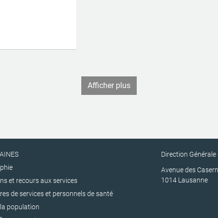
Afficher plus
AINES
Direction Générale
phie
Avenue des Casern
1014 Lausanne
ns et recours aux services
res de services et personnels de santé
la population