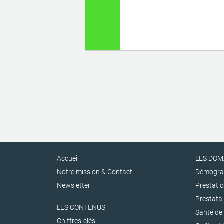
Accueil
LES DOM
Notre mission & Contact
Démogra
Newsletter
Prestatio
Prestatai
LES CONTENUS
Santé de 
Chiffres-clés