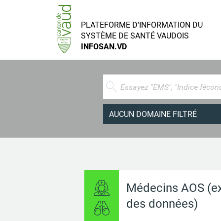
PLATEFORME
D'INFORMATION DU
SYSTÈME DE SANTÉ
VAUDOIS
INFOSAN.VD
AUCUN DOMAINE FILTRÉ
Démographie
Santé de la population
Prestataires de services
Médecins AOS (ex
des données)
Prestations et recours a