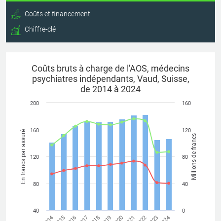
Coûts et financement
Chiffre-clé
Coûts bruts à charge de l'AOS, médecins
psychiatres indépendants, Vaud, Suisse,
de 2014 à 2024
200
160
160
120
En francs par assuré
Millions de francs
120
80
80
40
40
0
2015
2022
2018
2014
2021
2017
2024
2020
2016
2023
2019