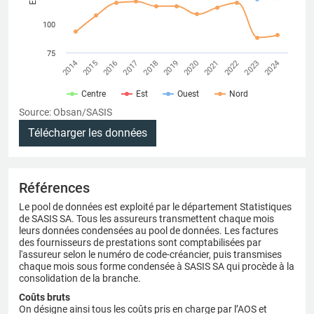
100
75
2022
2014
2017
2020
2023
2015
2018
2021
2024
2016
2019
Centre
Est
Ouest
Nord
Source: Obsan/SASIS
Télécharger les données
Références
Le pool de données est exploité par le département Statistiques
de SASIS SA. Tous les assureurs transmettent chaque mois
leurs données condensées au pool de données. Les factures
des fournisseurs de prestations sont comptabilisées par
l'assureur selon le numéro de code-créancier, puis transmises
chaque mois sous forme condensée à SASIS SA qui procède à la
consolidation de la branche.
Coûts bruts
On désigne ainsi tous les coûts pris en charge par l’AOS et