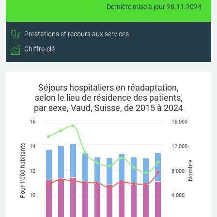
Dernière mise à jour 28.11.2024
Prestations et recours aux services
Chiffre-clé
Séjours hospitaliers en réadaptation,
selon le lieu de résidence des patients,
par sexe, Vaud, Suisse, de 2015 à 2024
16
16 000
Pour 1'000 habitants
14
12 000
Nombre
12
8 000
10
4 000