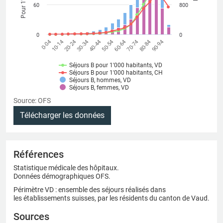
60
800
0
0
40-44
90-94
20-24
70-74
0-04
50-54
30-34
80-84
10-14
60-64
Séjours B pour 1'000 habitants, VD
Séjours B pour 1'000 habitants, CH
Séjours B, hommes, VD
Séjours B, femmes, VD
Source: OFS
Télécharger les données
Références
Statistique médicale des hôpitaux.
Données démographiques OFS.
Périmètre VD : ensemble des séjours réalisés dans
les établissements suisses, par les résidents du canton de Vaud.
Sources