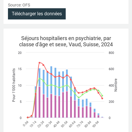
Source: OFS
Télécharger les données
Séjours hospitaliers en psychiatrie, par
classe d'âge et sexe, Vaud, Suisse, 2024
20
800
15
600
Pour 1'000 habitants
Nombre
10
400
5
200
0
0
40-44
90-94
20-24
70-74
0-04
50-54
30-34
80-84
10-14
60-64