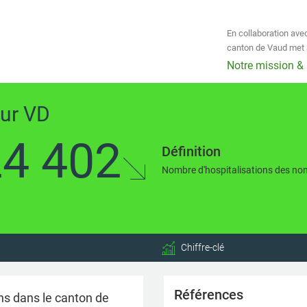
En collaboration avec
canton de Vaud met à
Notre mission &
sur VD
24 402
Définition
Nombre d'hospitalisations des no
Chiffre-clé
Références
ns dans le canton de