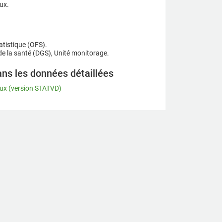
ux.
.
tatistique (OFS).
 de la santé (DGS), Unité monitorage.
ans les données détaillées
aux (version STATVD)