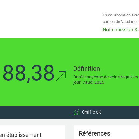
En collaboration avec
canton de Vaud met à
Notre mission &
188,38
Définition
Durée moyenne de soins requis en 
jour, Vaud, 2025
Chiffre-clé
Références
en établissement