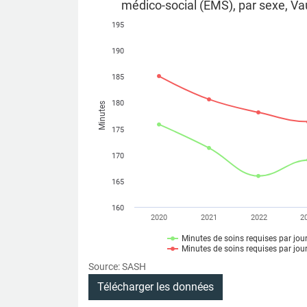
médico-social (EMS), par sexe, Va
195
190
185
180
Minutes
175
170
165
160
2020
2021
2022
2
Minutes de soins requises par jo
Minutes de soins requises par jou
Source: SASH
Télécharger les données